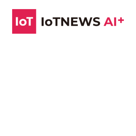
コ
ン
テ
ン
ツ
へ
ス
キ
ッ
プ