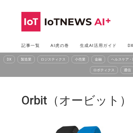
コ
ン
テ
ン
ツ
記事一覧
AI虎の巻
生成AI活用ガイド
D
へ
DX
製造業
ロジスティクス
小売業
金融
ヘルスケア・
ス
キ
ロボティクス
通信
ッ
プ
Orbit（オービット）