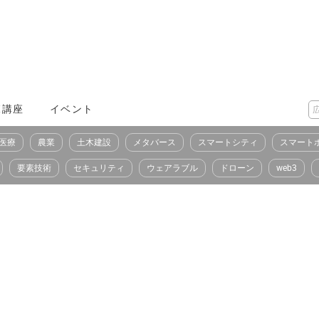
X講座
イベント
医療
農業
土木建設
メタバース
スマートシティ
スマート
要素技術
セキュリティ
ウェアラブル
ドローン
web3