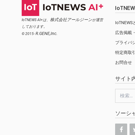
IoTN
株式会社アールジーン
IoTNEWS AI+は、
が運営
IoTNEW
しております。
広告掲載
R.GENE,Inc.
© 2015-
プライバ
特定商取
お問合せ
サイト
検
索:
ソーシ