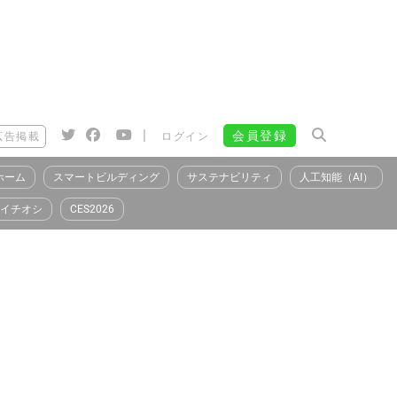
|
会員登録
広告掲載
ログイン
ホーム
スマートビルディング
サステナビリティ
人工知能（AI）
イチオシ
CES2026