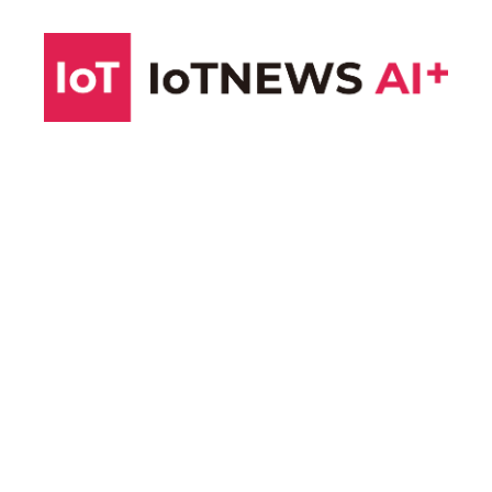
コ
ン
テ
ン
ツ
へ
ス
キ
ッ
プ