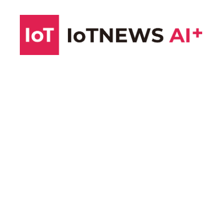
コ
ン
テ
ン
ツ
へ
ス
キ
ッ
プ