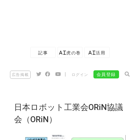
記事
AI虎の巻
AI活用
|
会員登録
広告掲載
ログイン
日本ロボット工業会ORiN協議
会（ORiN）