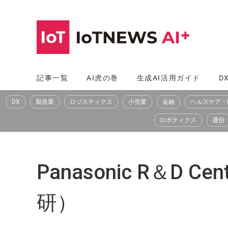
コ
ン
テ
ン
ツ
記事一覧
AI虎の巻
生成AI活用ガイド
D
へ
DX
製造業
ロジスティクス
小売業
金融
ヘルスケア・
ス
キ
ロボティクス
通信
ッ
プ
Panasonic R＆D 
研）