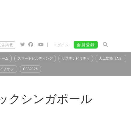
|
会員登録
広告掲載
ログイン
ホーム
スマートビルディング
サステナビリティ
人工知能（AI）
イチオシ
CES2026
パナソニックシンガポール