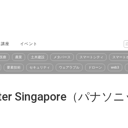
X講座
イベント
医療
農業
土木建設
メタバース
スマートシティ
スマート
要素技術
セキュリティ
ウェアラブル
ドローン
web3
Center Singapore（