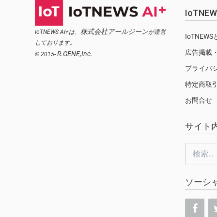
IoTN
株式会社アールジーン
IoTNEWS AI+は、
が運営
IoTNEW
しております。
広告掲載
R.GENE,Inc.
© 2015-
プライバ
特定商取
お問合せ
サイト
検
索:
ソーシ