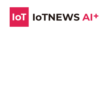
コ
ン
テ
ン
ツ
へ
ス
キ
ッ
プ