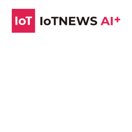
コ
ン
テ
ン
ツ
へ
ス
キ
ッ
プ