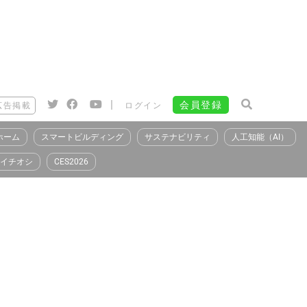
|
会員登録
広告掲載
ログイン
ホーム
スマートビルディング
サステナビリティ
人工知能（AI）
イチオシ
CES2026