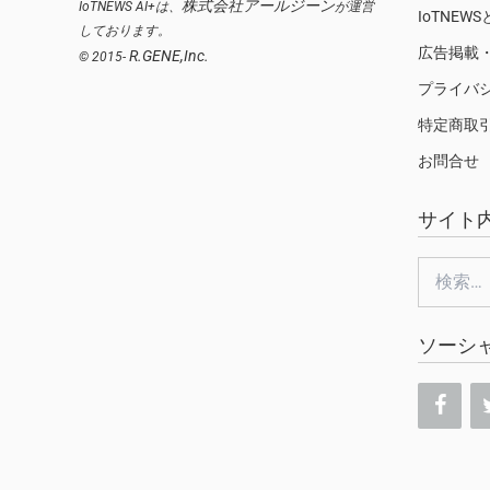
株式会社アールジーン
IoTNEWS AI+は、
が運営
IoTNEW
しております。
広告掲載
R.GENE,Inc.
© 2015-
プライバ
特定商取
お問合せ
サイト
検
索:
ソーシ