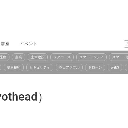
X講座
イベント
医療
農業
土木建設
メタバース
スマートシティ
スマート
要素技術
セキュリティ
ウェアラブル
ドローン
web3
thead）