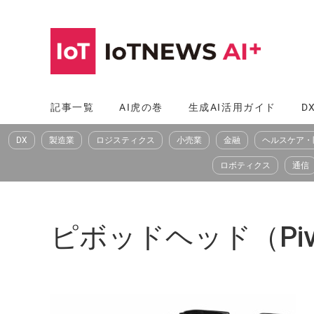
コ
ン
テ
ン
ツ
記事一覧
AI虎の巻
生成AI活用ガイド
D
へ
DX
製造業
ロジスティクス
小売業
金融
ヘルスケア・
ス
キ
ロボティクス
通信
ッ
プ
ピボッドヘッド（Pivo