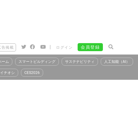
|
会員登録
広告掲載
ログイン
ホーム
スマートビルディング
サステナビリティ
人工知能（AI）
イチオシ
CES2026