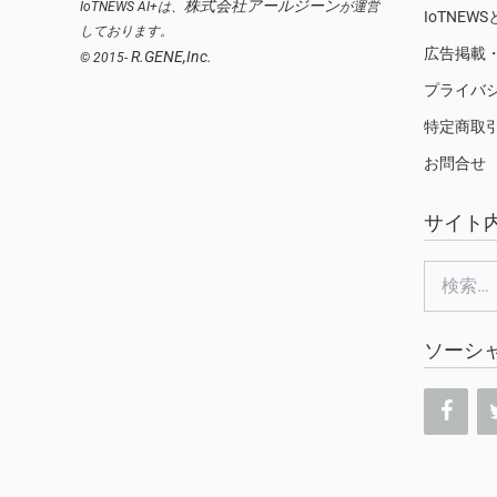
株式会社アールジーン
IoTNEWS AI+は、
が運営
IoTNEW
しております。
広告掲載
R.GENE,Inc.
© 2015-
プライバ
特定商取
お問合せ
サイト
検
索:
ソーシ