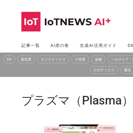
コ
ン
テ
ン
ツ
記事一覧
AI虎の巻
生成AI活用ガイド
D
へ
DX
製造業
ロジスティクス
小売業
金融
ヘルスケア・
ス
キ
ロボティクス
通信
ッ
プ
プラズマ（Plasma