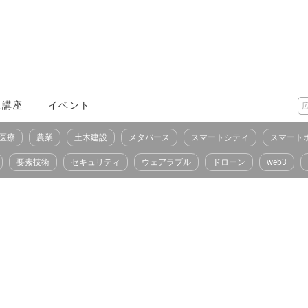
X講座
イベント
医療
農業
土木建設
メタバース
スマートシティ
スマート
要素技術
セキュリティ
ウェアラブル
ドローン
web3
）