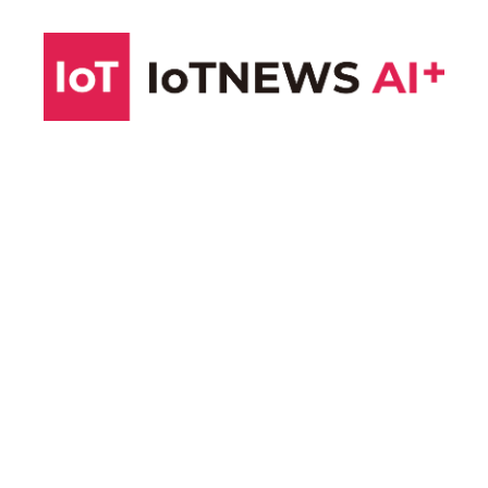
コ
ン
テ
ン
ツ
へ
ス
キ
ッ
プ