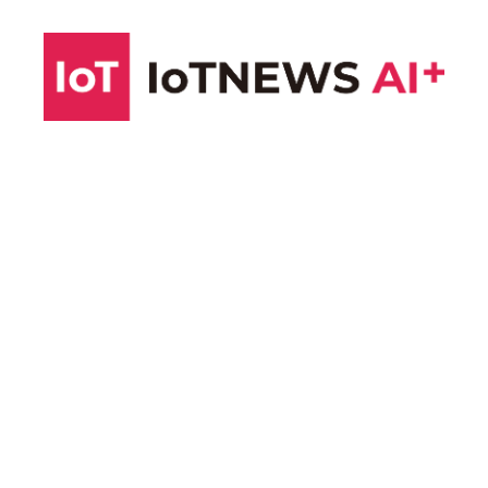
コ
ン
テ
ン
ツ
へ
ス
キ
ッ
プ