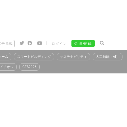
|
会員登録
広告掲載
ログイン
ホーム
スマートビルディング
サステナビリティ
人工知能（AI）
イチオシ
CES2026