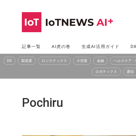
コ
ン
テ
ン
ツ
記事一覧
AI虎の巻
生成AI活用ガイド
D
へ
DX
製造業
ロジスティクス
小売業
金融
ヘルスケア・
ス
キ
ロボティクス
通信
ッ
プ
Pochiru