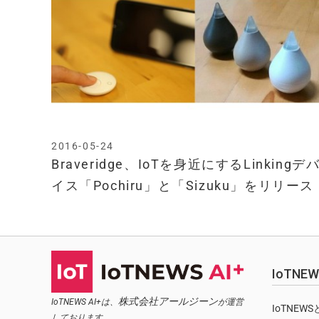
2016-05-24
Braveridge、IoTを身近にするLinkingデ
イス「Pochiru」と「Sizuku」をリリース
IoTN
株式会社アールジーン
IoTNEWS AI+は、
が運営
IoTNEW
しております。