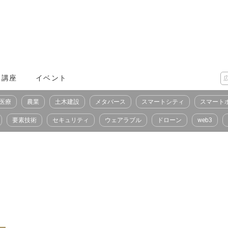
X講座
イベント
医療
農業
土木建設
メタバース
スマートシティ
スマート
要素技術
セキュリティ
ウェアラブル
ドローン
web3