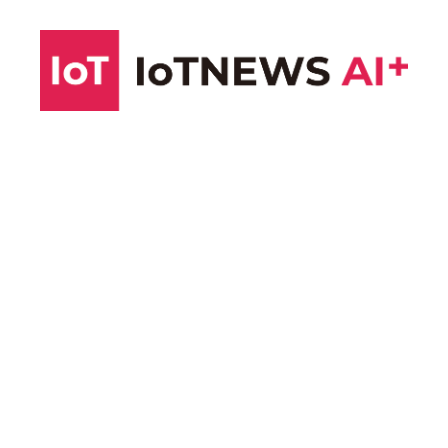
コ
ン
テ
ン
ツ
へ
ス
キ
ッ
プ