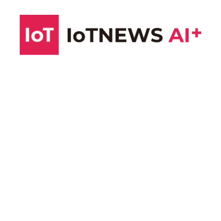
コ
ン
テ
ン
ツ
へ
ス
キ
ッ
プ