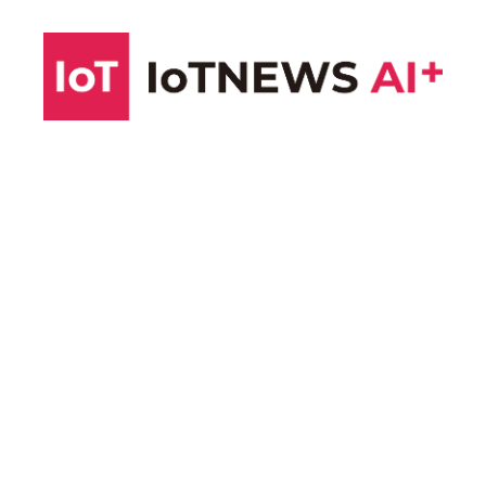
コ
ン
テ
ン
ツ
へ
ス
キ
ッ
プ