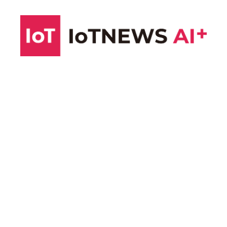
コ
ン
テ
ン
ツ
へ
ス
キ
ッ
プ