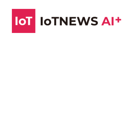
コ
ン
テ
ン
ツ
へ
ス
キ
ッ
プ