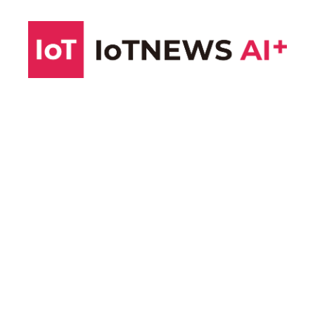
コ
ン
テ
ン
ツ
へ
ス
キ
ッ
プ