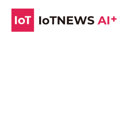
コ
ン
テ
ン
ツ
へ
ス
キ
ッ
プ