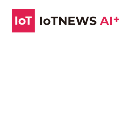
コ
ン
テ
ン
ツ
へ
ス
キ
ッ
プ