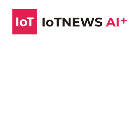
コ
ン
テ
ン
ツ
へ
ス
キ
ッ
プ