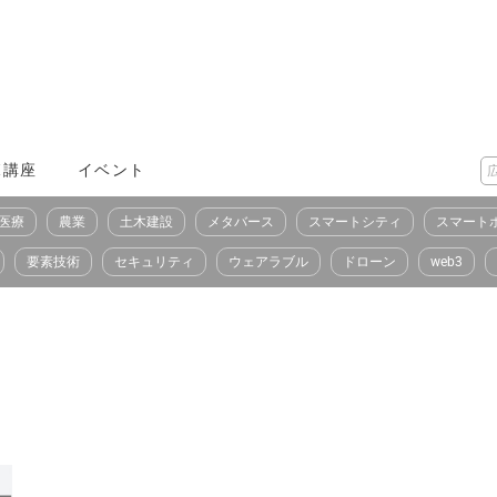
X講座
イベント
医療
農業
土木建設
メタバース
スマートシティ
スマート
要素技術
セキュリティ
ウェアラブル
ドローン
web3