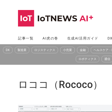
コ
ン
テ
ン
ツ
記事一覧
AI虎の巻
生成AI活用ガイド
D
へ
DX
製造業
ロジスティクス
小売業
金融
ヘルスケア・
ス
キ
ロボティクス
通信
ッ
プ
ロココ（Rococo）