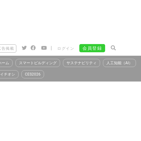
|
会員登録
広告掲載
ログイン
ホーム
スマートビルディング
サステナビリティ
人工知能（AI）
イチオシ
CES2026