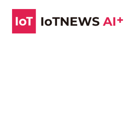
コ
ン
テ
ン
ツ
へ
ス
キ
ッ
プ