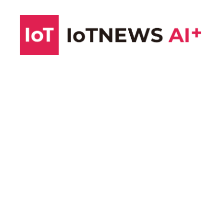
コ
ン
テ
ン
ツ
へ
ス
キ
ッ
プ