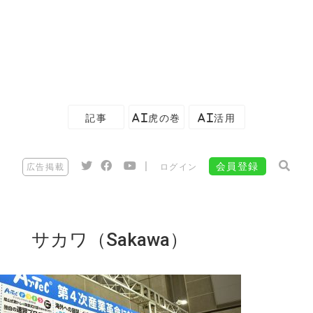
記事
AI虎の巻
AI活用
|
会員登録
広告掲載
ログイン
サカワ（Sakawa）