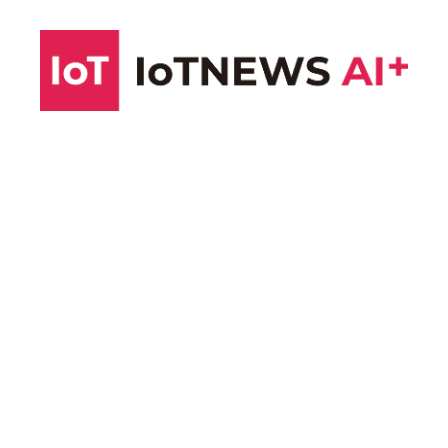
コ
ン
テ
ン
ツ
へ
ス
キ
ッ
プ