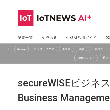
コ
ン
テ
ン
ツ
記事一覧
AI虎の巻
生成AI活用ガイド
D
へ
DX
製造業
ロジスティクス
小売業
金融
ヘルスケア・
ス
キ
ロボティクス
通信
ッ
プ
secureWISEビジ
Business Manageme