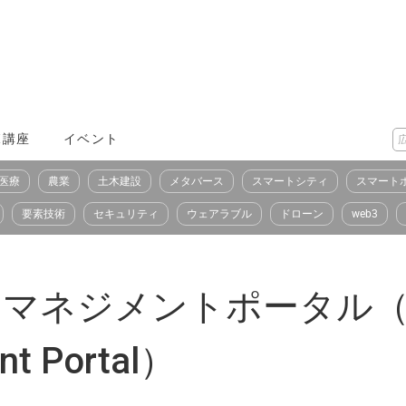
X講座
イベント
医療
農業
土木建設
メタバース
スマートシティ
スマート
要素技術
セキュリティ
ウェアラブル
ドローン
web3
ネスマネジメントポータル（se
nt Portal）