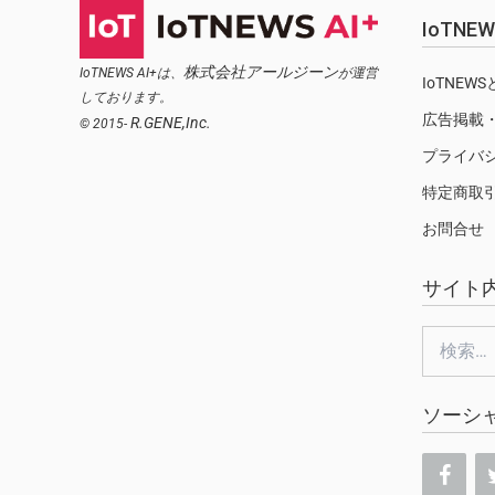
IoTN
株式会社アールジーン
IoTNEWS AI+は、
が運営
IoTNEW
しております。
広告掲載
R.GENE,Inc.
© 2015-
プライバ
特定商取
お問合せ
サイト
検
索:
ソーシ