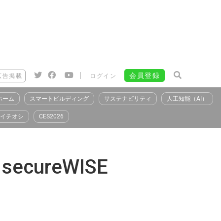
|
会員登録
広告掲載
ログイン
ホーム
スマートビルディング
サステナビリティ
人工知能（AI）
イチオシ
CES2026
cureWISE