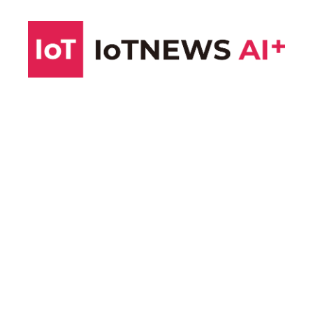
コ
ン
テ
ン
ツ
へ
ス
キ
ッ
プ