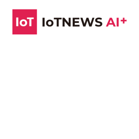
コ
ン
テ
ン
ツ
へ
ス
キ
ッ
プ