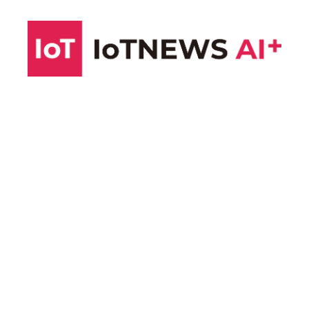
コ
ン
テ
ン
ツ
へ
ス
キ
ッ
プ