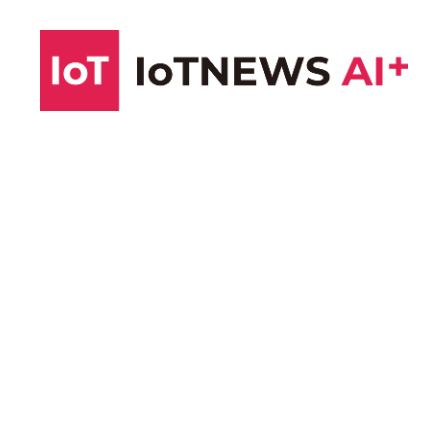
コ
ン
テ
ン
ツ
へ
ス
キ
ッ
プ