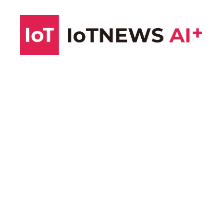
コ
ン
テ
ン
ツ
へ
ス
キ
ッ
プ