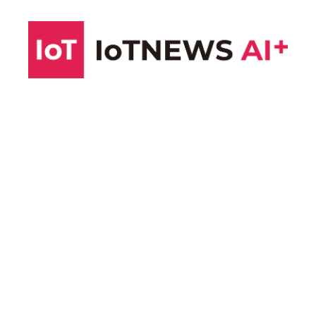
コ
ン
テ
ン
ツ
へ
ス
キ
ッ
プ