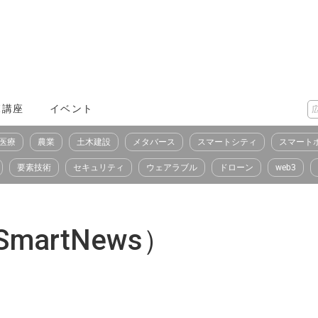
X講座
イベント
医療
農業
土木建設
メタバース
スマートシティ
スマート
要素技術
セキュリティ
ウェアラブル
ドローン
web3
artNews）