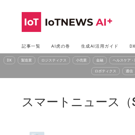
コ
ン
テ
ン
ツ
記事一覧
AI虎の巻
生成AI活用ガイド
D
へ
DX
製造業
ロジスティクス
小売業
金融
ヘルスケア・
ス
キ
ロボティクス
通信
ッ
プ
スマートニュース（Sm