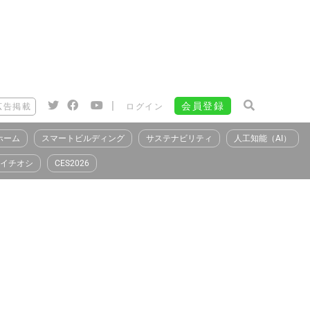
|
会員登録
広告掲載
ログイン
ホーム
スマートビルディング
サステナビリティ
人工知能（AI）
イチオシ
CES2026