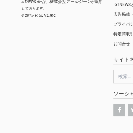
株式会社アールジーン
IoTNEWS AI+は、
が運営
IoTNEW
しております。
広告掲載
R.GENE,Inc.
© 2015-
プライバ
特定商取
お問合せ
サイト
検
索:
ソーシ