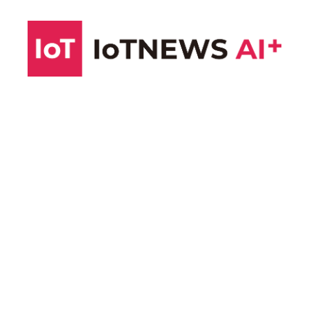
コ
ン
テ
ン
ツ
へ
ス
キ
ッ
プ