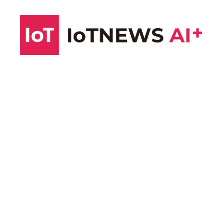
コ
ン
テ
ン
ツ
へ
ス
キ
ッ
プ