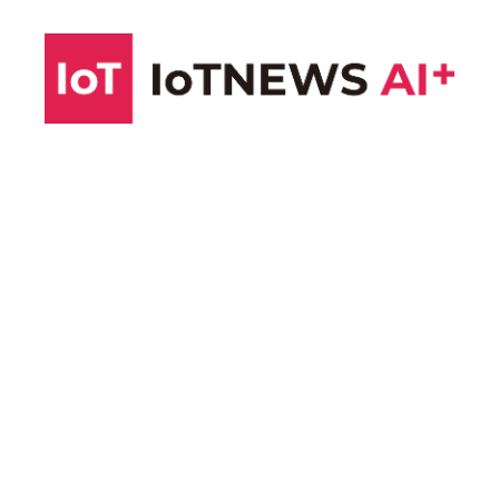
コ
ン
テ
ン
ツ
へ
ス
キ
ッ
プ