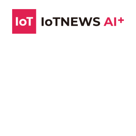
コ
ン
テ
ン
ツ
へ
ス
キ
ッ
プ