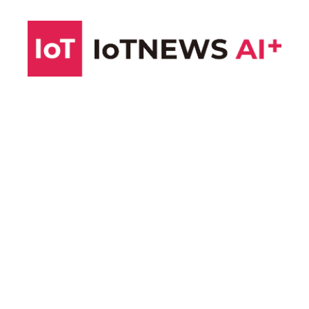
コ
ン
テ
ン
ツ
へ
ス
キ
ッ
プ