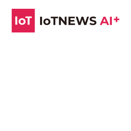
コ
ン
テ
ン
ツ
へ
ス
キ
ッ
プ