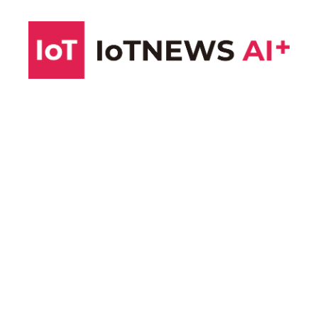
コ
ン
テ
ン
ツ
へ
ス
キ
ッ
プ