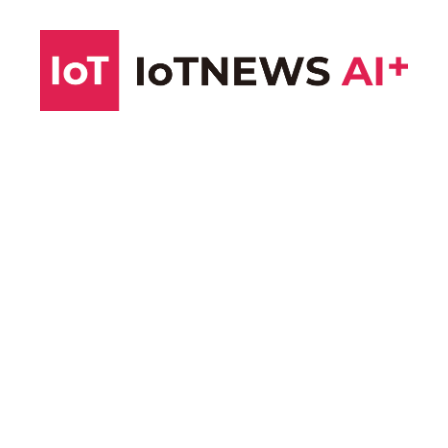
コ
ン
テ
ン
ツ
へ
ス
キ
ッ
プ