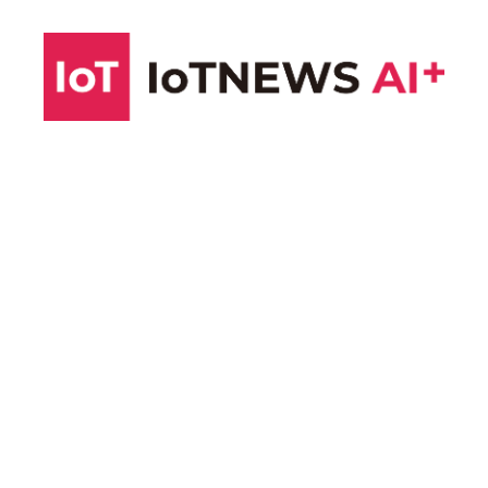
コ
ン
テ
ン
ツ
へ
ス
キ
ッ
プ