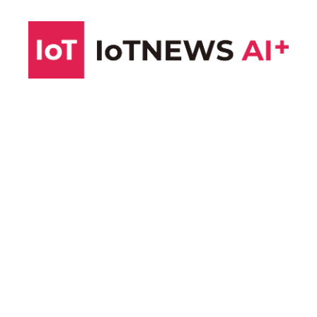
コ
ン
テ
ン
ツ
へ
ス
キ
ッ
プ