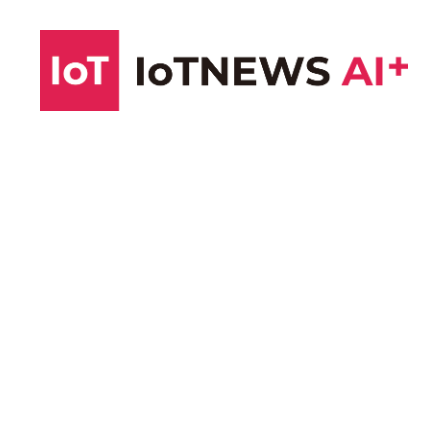
コ
ン
テ
ン
ツ
へ
ス
キ
ッ
プ