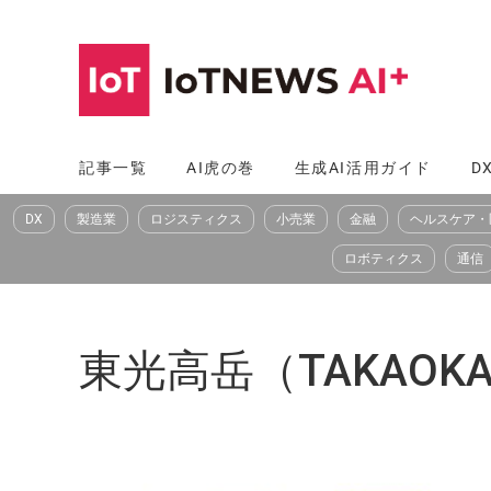
コ
ン
テ
ン
ツ
記事一覧
AI虎の巻
生成AI活用ガイド
D
へ
DX
製造業
ロジスティクス
小売業
金融
ヘルスケア・
ス
キ
ロボティクス
通信
ッ
プ
東光高岳（TAKAOKA