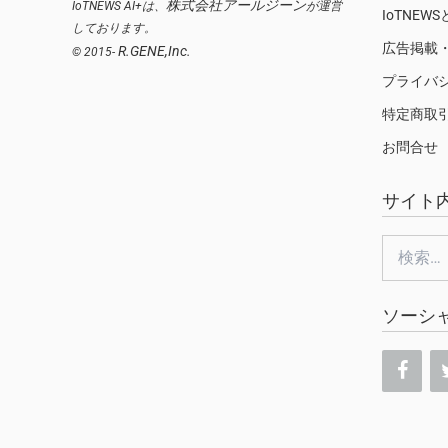
株式会社アールジーン
IoTNEWS AI+は、
が運営
IoTNEW
しております。
広告掲載
R.GENE,Inc.
© 2015-
プライバ
特定商取
お問合せ
サイト
検
索:
ソーシ