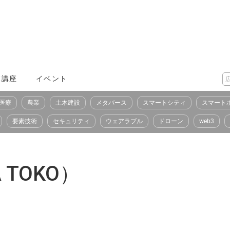
X講座
イベント
医療
農業
土木建設
メタバース
スマートシティ
スマート
要素技術
セキュリティ
ウェアラブル
ドローン
web3
 TOKO）