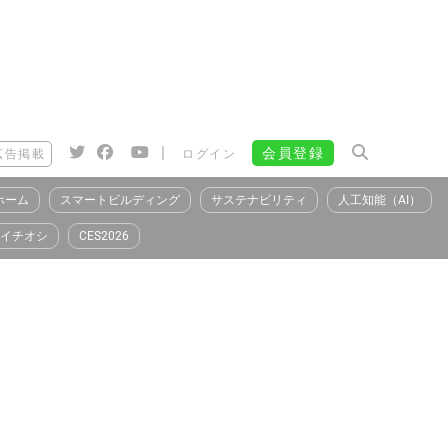
|
会員登録
広告掲載
ログイン
ホーム
スマートビルディング
サステナビリティ
人工知能（AI）
イチオシ
CES2026