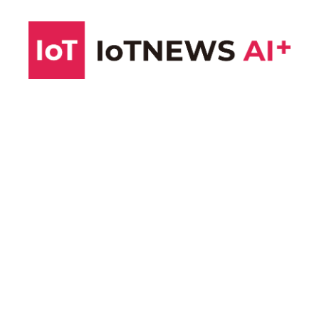
コ
ン
テ
ン
ツ
へ
ス
キ
ッ
プ