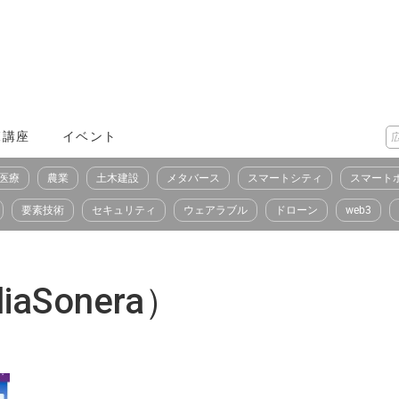
X講座
イベント
医療
農業
土木建設
メタバース
スマートシティ
スマート
要素技術
セキュリティ
ウェアラブル
ドローン
web3
Sonera）