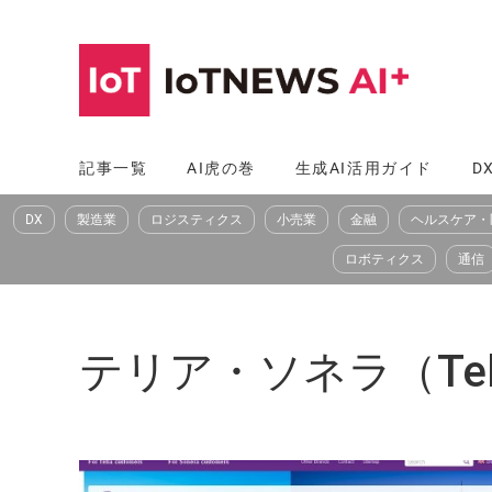
コ
ン
テ
ン
ツ
記事一覧
AI虎の巻
生成AI活用ガイド
D
へ
DX
製造業
ロジスティクス
小売業
金融
ヘルスケア・
ス
キ
ロボティクス
通信
ッ
プ
テリア・ソネラ（Telia