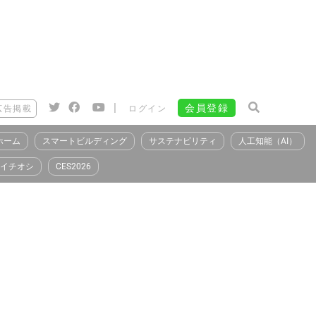
|
会員登録
広告掲載
ログイン
ホーム
スマートビルディング
サステナビリティ
人工知能（AI）
イチオシ
CES2026