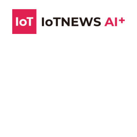
コ
ン
テ
ン
ツ
へ
ス
キ
ッ
プ