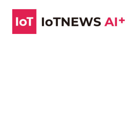
コ
ン
テ
ン
ツ
へ
ス
キ
ッ
プ