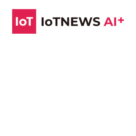
コ
ン
テ
ン
ツ
へ
ス
キ
ッ
プ